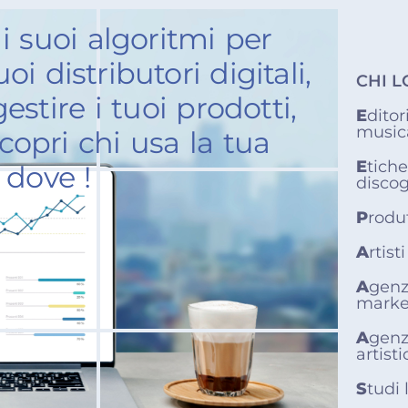
 i suoi algoritmi per
oi distributori digitali,
CHI L
stire i tuoi prodotti,
E
ditor
musica
scopri chi usa la tua
E
tiche
 dove !
discog
P
rodut
A
rtisti
A
genz
marke
A
genz
artist
S
tudi 