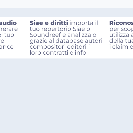
 audio
Siae e diritti
importa il
Ricono
nerare
tuo repertorio Siae o
per sco
el tuo
Soundreef e analizzalo
utilizza
re
grazie al database autori
della tu
mance
compositori editori, i
i claim 
loro contratti e info