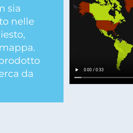
m sia
to nelle
iesto,
a mappa.
 prodotto
cerca da
.