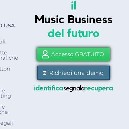
il
Music Business
O USA
del futuro
i
li
tte
Accesso GRATUITO
rafiche
tori
Richiedi una demo
identifica
segnala
recupera
ie
ting
ie
iche
legali