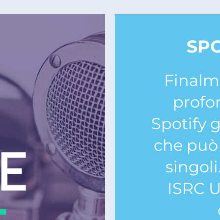
SP
Finalm
profo
Spotify 
che può 
singoli
ISRC U