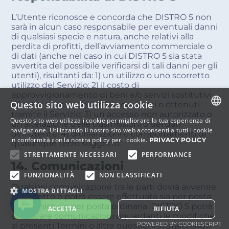
L’Utente riconosce e concorda che DISTRO 5 non
sarà in alcun caso responsabile per eventuali danni
di qualsiasi specie e natura, anche relativi alla
perdita di profitti, dell’avviamento commerciale o
di dati (anche nel caso in cui DISTRO 5 sia stata
avvertita del possibile verificarsi di tali danni per gli
utenti), risultanti da: 1) un utilizzo o uno scorretto
utilizzo del Servizio; 2) il costo di
approvvigionamento di beni e/o servizi sostitutivi
Questo sito web utilizza cookie
rispetto ai beni e/o servizi acquistati o ottenuti
tramite il Servizio; 3) un accesso non autorizzato o
Questo sito web utilizza i cookie per migliorare la tua esperienza di
un’alterazione delle trasmissioni o dei dati
ITALIAN
navigazione. Utilizzando il nostro sito web acconsenti a tutti i cookie
dell’Utente; 4) dichiarazioni o comportamenti di
in conformità con la nostra policy per i cookie.
PRIVACY POLICY
qualunque terzo soggetto.
ENGLISH
STRETTAMENTE NECESSARI
PERFORMANCE
14. Comunicazioni
FUNZIONALITÀ
NON CLASSIFICATI
Qualsiasi comunicazione tra le parti dovrà avvenire
MOSTRA DETTAGLI
per iscritto e potrà essere effettuata sia per posta
elettronica sia per posta ordinaria. DISTRO 5 potrà
ACCETTA
RIFIUTA
effettuare comunicazioni riguardanti le modifiche
POWERED BY COOKIESCRIPT
ai presenti Termini o altre questioni immettendo