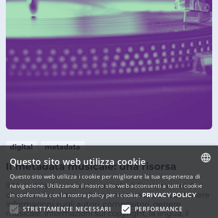
digital
metadata
Questo sito web utilizza cookie
Il metadata musicale: una risorsa
Questo sito web utilizza i cookie per migliorare la tua esperienza di
ITALIAN
ll Metadata, in ambito musicale, è l’insieme dei dati
navigazione. Utilizzando il nostro sito web acconsenti a tutti i cookie
che descrive ciascun brano musicale, può contenere
in conformità con la nostra policy per i cookie.
PRIVACY POLICY
ENGLISH
informazioni sugli autori, compositori, genere
STRETTAMENTE NECESSARI
PERFORMANCE
musicale, informazioni sul copyright, la lingua, il